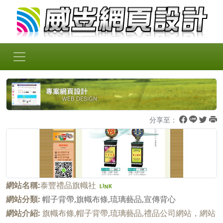
分享至：
網站名稱:
泰豐禮品旗幟社
網站分類:
帽子背帶,旗幟布條,琉璃藝品,宣傳背心
網站介紹:
旗幟布條,帽子背帶,琉璃藝品,禮品公司網站，網站